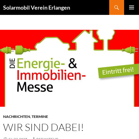
Zum
Suchen
Solarmobil Verein Erlangen
Inhalt
PRIMÄR
springen
MENÜ
NACHRICHTEN
,
TERMINE
WIR SIND DABEI!