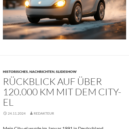
HISTORISCHES
,
NACHRICHTEN
,
SLIDESHOW
RÜCKBLICK AUF ÜBER
120.000 KM MIT DEM CITY-
EL
24.11.2024
REDAKTEUR
Mein City-el wurde im Januar 1991 in Deutschland