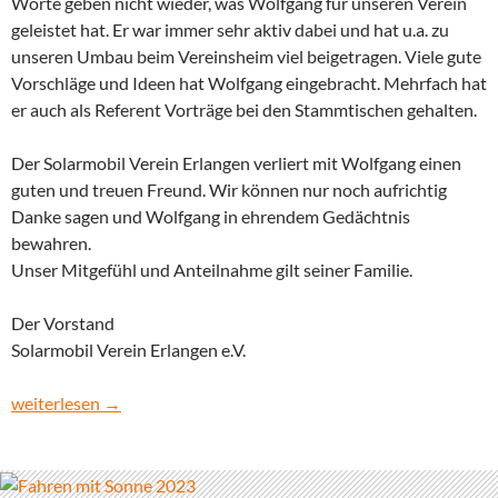
Worte geben nicht wieder, was Wolfgang für unseren Verein
geleistet hat. Er war immer sehr aktiv dabei und hat u.a. zu
unseren Umbau beim Vereinsheim viel beigetragen. Viele gute
Vorschläge und Ideen hat Wolfgang eingebracht. Mehrfach hat
er auch als Referent Vorträge bei den Stammtischen gehalten.
Der Solarmobil Verein Erlangen verliert mit Wolfgang einen
guten und treuen Freund. Wir können nur noch aufrichtig
Danke sagen und Wolfgang in ehrendem Gedächtnis
bewahren.
Unser Mitgefühl und Anteilnahme gilt seiner Familie.
Der Vorstand
Solarmobil Verein Erlangen e.V.
Der Verein trauert um Wolfgang Rothmeier
weiterlesen
→