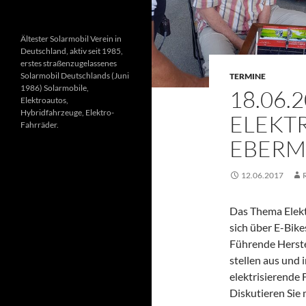
Ältester Solarmobil Verein in
Deutschland, aktiv seit 1985,
erstes straßenzugelassenes
Solarmobil Deutschlands (Juni
TERMINE
1986) Solarmobile,
18.06.
Elektroautos,
Hybridfahrzeuge, Elektro-
ELEKTR
Fahrräder.
EBERM
12.06.2017
Das Thema Elektr
sich über E-Bike
Führende Herste
stellen aus und 
elektrisierende
Diskutieren Sie