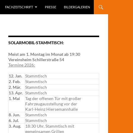
FACHZEITSCHRIFT
PRESSE
BILDERGALERIEN
SOLARMOBIL-STAMMTISCH:
Meist am 1. Montag im Monat ab 19:30
Vereinsheim Schillerstraße 54
Termine 2026:
12. Jan.
Stammtisch
2. Feb.
Stammtisch
2. Mär.
Stammtisch
13. Apr.
Stammtisch
1. Mai
Tag der offenen Tür mit großer
Fahrzeugausstellung vor der
Karl-Heinz Hiersemannhalle
8. Jun.
Stammtisch
6. Jul.
Stammtisch
3. Aug.
18:30 Uhr, Stammtisch mit
gemeinsamen Grillen