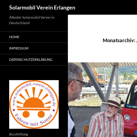
Suchen
Solarmobil Verein Erlangen
Zum
Ältester Solarmobil Verein in
Deutschland
Inhalt
springen
HOME
Monatsarchiv: 
IMPRESSUM
DATENSCHUTZERKLÄRUNG
Beschriftung