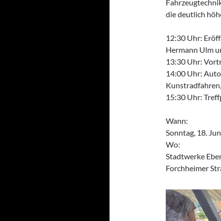
Fahrzeugtechnik
die deutlich höh
12:30 Uhr: Eröf
Hermann Ulm un
13:30 Uhr: Vortr
14:00 Uhr: Aut
Kunstradfahren,
15:30 Uhr: Treff
Wann:
Sonntag, 18. Jun
Wo:
Stadtwerke Ebe
Forchheimer St