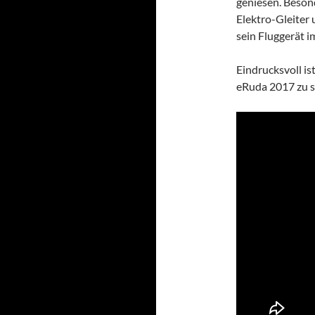
geniesen. Beson
Elektro-Gleiter
sein Fluggerät 
Eindrucksvoll i
eRuda 2017 zu 