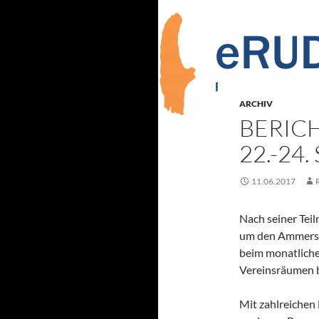
ARCHIV
BERIC
22.-24
11.06.2017
Nach seiner Tei
um den Ammersee
beim monatlich
Vereinsräumen b
Mit zahlreichen 