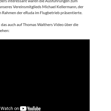
ders interessant waren die Ausführungen zum
 unseres Vereinsmitglieds Michael Kellermann, der
im Rahmen der eRuda im Flugbetrieb präsentierte.
st das auch auf Thomas Walthers Video über die
sehen: