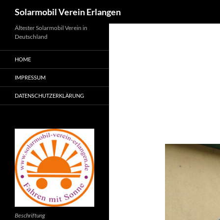
Suchen
Solarmobil Verein Erlangen
Zum
Ältester Solarmobil Verein in
Deutschland
Inhalt
springen
HOME
IMPRESSUM
DATENSCHUTZERKLÄRUNG
Beschriftung