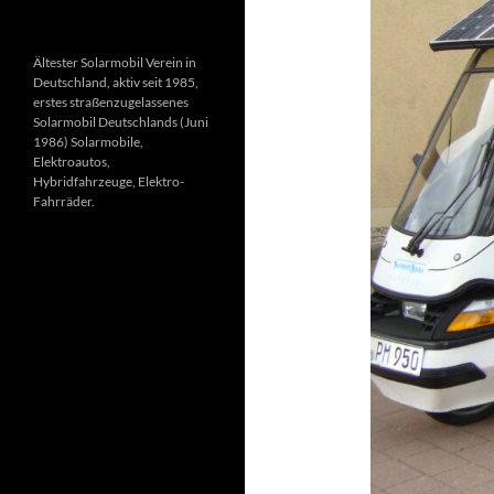
Ältester Solarmobil Verein in
Deutschland, aktiv seit 1985,
erstes straßenzugelassenes
Solarmobil Deutschlands (Juni
1986) Solarmobile,
Elektroautos,
Hybridfahrzeuge, Elektro-
Fahrräder.