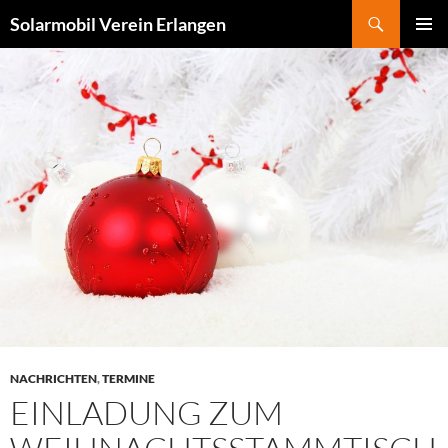
Zum
Suchen
Solarmobil Verein Erlangen
Inhalt
PRIMÄR
springen
MENÜ
NACHRICHTEN
,
TERMINE
EINLADUNG ZUM