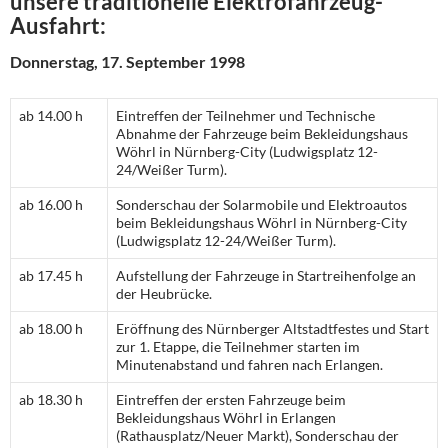
unsere traditionelle Elektrofahrzeug-
Ausfahrt:
Donnerstag, 17. September 1998
ab 14.00 h
Eintreffen der Teilnehmer und Technische
Abnahme der Fahrzeuge beim Bekleidungshaus
Wöhrl in Nürnberg-City (Ludwigsplatz 12-
24/Weißer Turm).
ab 16.00 h
Sonderschau der Solarmobile und Elektroautos
beim Bekleidungshaus Wöhrl in Nürnberg-City
(Ludwigsplatz 12-24/Weißer Turm).
ab 17.45 h
Aufstellung der Fahrzeuge in Startreihenfolge an
der Heubrücke.
ab 18.00 h
Eröffnung des Nürnberger Altstadtfestes und Start
zur 1. Etappe, die Teilnehmer starten im
Minutenabstand und fahren nach Erlangen.
ab 18.30 h
Eintreffen der ersten Fahrzeuge beim
Bekleidungshaus Wöhrl in Erlangen
(Rathausplatz/Neuer Markt), Sonderschau der