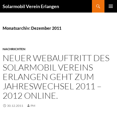
Zum
Suchen
Solarmobil Verein Erlangen
Inhalt
PRIMÄR
springen
MENÜ
Monatsarchiv: Dezember 2011
NACHRICHTEN
NEUER WEBAUFTRITT DES
SOLARMOBIL VEREINS
ERLANGEN GEHT ZUM
JAHRESWECHSEL 2011 –
2012 ONLINE.
30.12.2011
PM