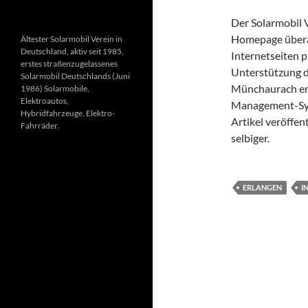
Der Solarmobil 
Homepage überar
Ältester Solarmobil Verein in
Deutschland, aktiv seit 1985,
Internetseiten 
erstes straßenzugelassenes
Unterstützung 
Solarmobil Deutschlands (Juni
Münchaurach ers
1986) Solarmobile,
Elektroautos,
Management-Sys
Hybridfahrzeuge, Elektro-
Artikel veröffe
Fahrräder.
selbiger.
ERLANGEN
I