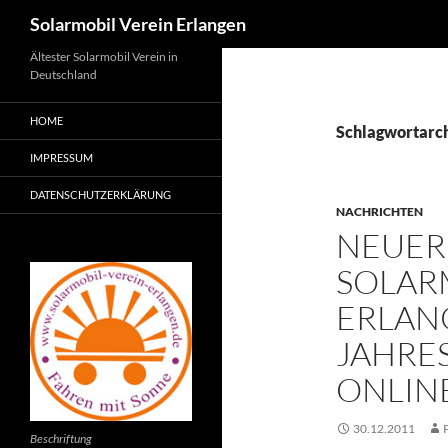
Suchen
Solarmobil Verein Erlangen
Zum
Ältester Solarmobil Verein in
Deutschland
Inhalt
springen
HOME
Schlagwortarc
IMPRESSUM
DATENSCHUTZERKLÄRUNG
NACHRICHTEN
NEUER
SOLAR
ERLAN
JAHRES
ONLINE
30.12.2011
Beschriftung