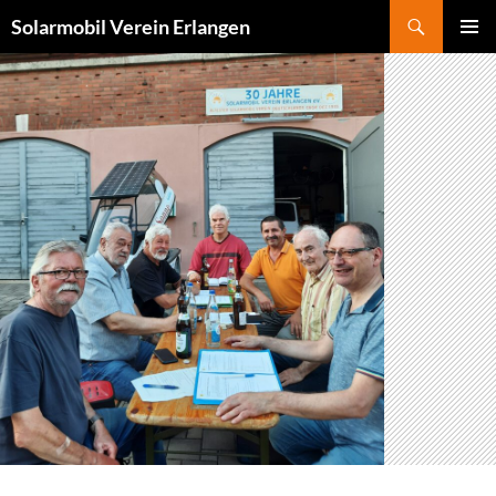
Zum
Suchen
Solarmobil Verein Erlangen
Inhalt
PRIMÄR
springen
MENÜ