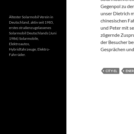
Gegenpol zu den
unser Dietrich 
Ältester Solarmobil Verein in
chinesischen F
Deutschland, aktiv seit 1985,
und Peter mit s
erstes straßenzugelassenes
Solarmobil Deutschlands (Juni
zögernde Zuspr
1986) Solarmobile,
der Besucher be
Elektroautos,
Gesprächen und 
Hybridfahrzeuge, Elektro-
Fahrräder.
CITY-EL
ENER