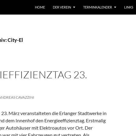
HOME
DER VEREIN
TERMINKALENDER
LINKS
iv: City-El
EFFIZIENZTAG 23.
ANDREAS CAVAZZINI
23. März veranstalteten die Erlanger Stadtwerke in
d dem Innenhof den Energieeffizienztag. Erstmalig
ger Autohäuser mit Elektroautos vor Ort. Der
 war mit vier Fahrzeugen gut vertreten. Als