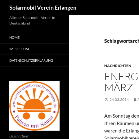
Suchen
Solarmobil Verein Erlangen
Zum
Ältester Solarmobil Verein in
Deutschland
Inhalt
springen
HOME
Schlagwortarch
IMPRESSUM
DATENSCHUTZERKLÄRUNG
NACHRICHTEN
ENERGI
MÄRZ
24.03.2014
Am Sonntag den 
Ihren Räumen un
waren die Erlan
Beschriftung
Solarmobilverein