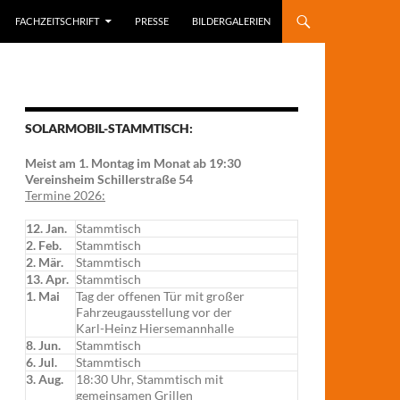
FACHZEITSCHRIFT
PRESSE
BILDERGALERIEN
SOLARMOBIL-STAMMTISCH:
Meist am 1. Montag im Monat ab 19:30
Vereinsheim Schillerstraße 54
Termine 2026:
12. Jan.
Stammtisch
2. Feb.
Stammtisch
2. Mär.
Stammtisch
13. Apr.
Stammtisch
1. Mai
Tag der offenen Tür mit großer
Fahrzeugausstellung vor der
Karl-Heinz Hiersemannhalle
8. Jun.
Stammtisch
6. Jul.
Stammtisch
3. Aug.
18:30 Uhr, Stammtisch mit
gemeinsamen Grillen