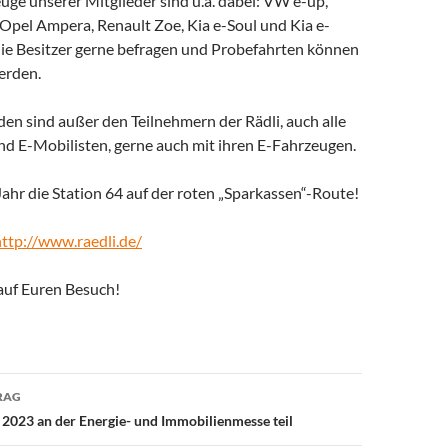
ge unserer Mitglieder sind u.a. dabei: VW e-up,
Opel Ampera, Renault Zoe, Kia e-Soul und Kia e-
 die Besitzer gerne befragen und Probefahrten können
erden.
den sind außer den Teilnehmern der Rädli, auch alle
nd E-Mobilisten, gerne auch mit ihren E-Fahrzeugen.
Jahr die Station 64 auf der roten „Sparkassen“-Route!
http://www.raedli.de/
auf Euren Besuch!
avigation
RAG
2023 an der Energie- und Immobilienmesse teil