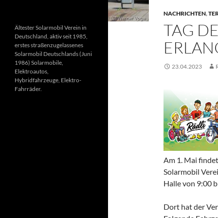
NACHRICHTEN
,
TE
TAG DE
Ältester Solarmobil Verein in
Deutschland, aktiv seit 1985,
ERLANG
erstes straßenzugelassenes
Solarmobil Deutschlands (Juni
1986) Solarmobile,
23.04.2023
Elektroautos,
Hybridfahrzeuge, Elektro-
Fahrräder.
Am 1. Mai findet 
Solarmobil Vere
Halle von 9:00 b
Dort hat der Ver