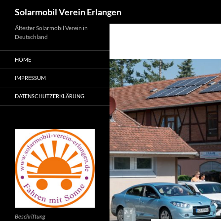
Suchen
Solarmobil Verein Erlangen
Zum
Ältester Solarmobil Verein in
Deutschland
Inhalt
springen
HOME
IMPRESSUM
DATENSCHUTZERKLÄRUNG
Beschriftung