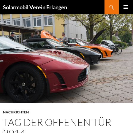
Zum
Suchen
Solarmobil Verein Erlangen
Inhalt
PRIMÄR
springen
MENÜ
NACHRICHTEN
TAG DER OFFENEN TÜR
2014