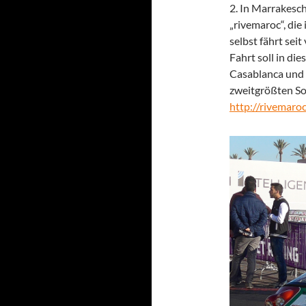
2. In Marrakesch
„rivemaroc“, die
selbst fährt seit
Fahrt soll in di
Casablanca und
zweitgrößten So
http://rivemaro