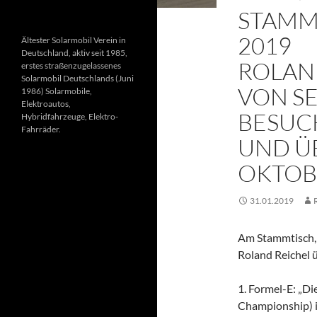
STAMM
2019
Ältester Solarmobil Verein in
Deutschland, aktiv seit 1985,
ROLAN
erstes straßenzugelassenes
Solarmobil Deutschlands (Juni
VON S
1986) Solarmobile,
Elektroautos,
BESUC
Hybridfahrzeuge, Elektro-
Fahrräder.
UND Ü
OKTOB
31.01.2019
Am Stammtisch, 
Roland Reichel ü
1. Formel-E: „Di
Championship) is