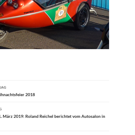
avigation
RAG
ihnachtsfeier 2018
G
 März 2019: Roland Reichel berichtet vom Autosalon in