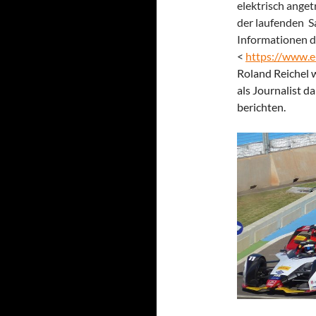
elektrisch ange
der laufenden Sa
Informationen d
<
https://www.e-
Roland Reichel 
als Journalist d
berichten.