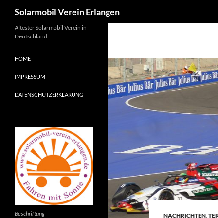
Suchen
Solarmobil Verein Erlangen
Zum
Ältester Solarmobil Verein in
Deutschland
Inhalt
springen
HOME
IMPRESSUM
DATENSCHUTZERKLÄRUNG
Beschriftung
NACHRICHTEN
,
TE