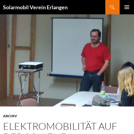
Zum
Suchen
Solarmobil Verein Erlangen
Inhalt
PRIMÄR
springen
MENÜ
ARCHIV
ELEKTROMOBILITÄT AUF