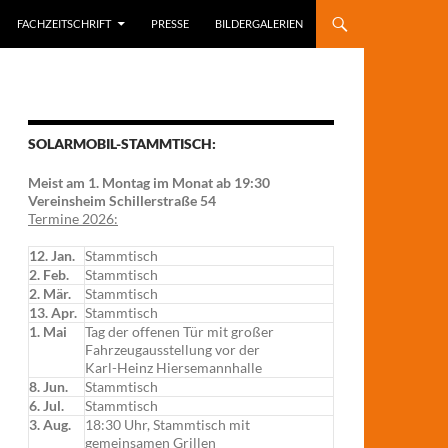
FACHZEITSCHRIFT
PRESSE
BILDERGALERIEN
SOLARMOBIL-STAMMTISCH:
Meist am 1. Montag im Monat ab 19:30
Vereinsheim Schillerstraße 54
Termine 2026:
12. Jan.
Stammtisch
2. Feb.
Stammtisch
2. Mär.
Stammtisch
13. Apr.
Stammtisch
1. Mai
Tag der offenen Tür mit großer
Fahrzeugausstellung vor der
Karl-Heinz Hiersemannhalle
8. Jun.
Stammtisch
6. Jul.
Stammtisch
3. Aug.
18:30 Uhr, Stammtisch mit
gemeinsamen Grillen