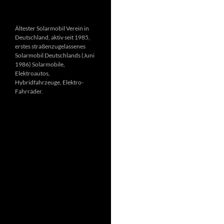
Ältester Solarmobil Verein in
Deutschland, aktiv seit 1985,
erstes straßenzugelassenes
Solarmobil Deutschlands (Juni
1986) Solarmobile,
Elektroautos,
Hybridfahrzeuge, Elektro-
Fahrräder.