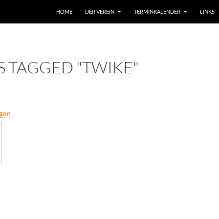
HOME
DER VEREIN
TERMINKALENDER
LINKS
S TAGGED "TWIKE"
gen