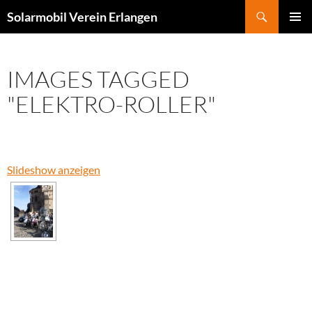
Zum
Suchen
Solarmobil Verein Erlangen
Inhalt
PRIMÄR
springen
MENÜ
IMAGES TAGGED
"ELEKTRO-ROLLER"
Slideshow anzeigen