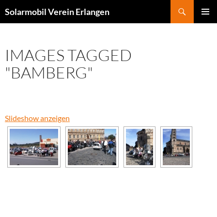
Zum
Suchen
Solarmobil Verein Erlangen
Inhalt
PRIMÄR
springen
MENÜ
IMAGES TAGGED
"BAMBERG"
Slideshow anzeigen