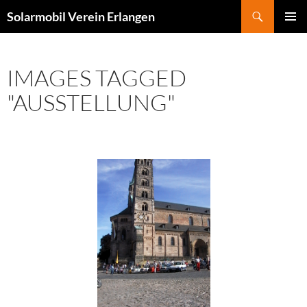
Zum
Suchen
Solarmobil Verein Erlangen
Inhalt
PRIMÄR
springen
MENÜ
IMAGES TAGGED
"AUSSTELLUNG"