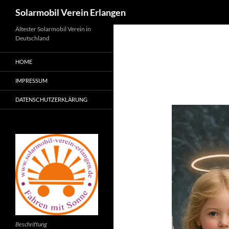
Suchen
Solarmobil Verein Erlangen
Zum
Ältester Solarmobil Verein in
Deutschland
Inhalt
springen
HOME
IMPRESSUM
DATENSCHUTZERKLÄRUNG
Beschriftung