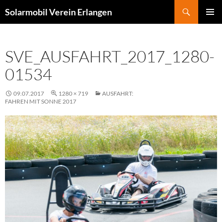
Zum
Suchen
Solarmobil Verein Erlangen
Inhalt
PRIMÄR
springen
MENÜ
SVE_AUSFAHRT_2017_1280-
01534
09.07.2017
1280 × 719
AUSFAHRT:
FAHREN MIT SONNE 2017