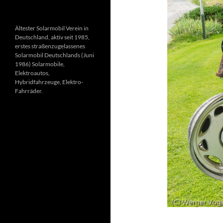
Ältester Solarmobil Verein in
Deutschland, aktiv seit 1985,
erstes straßenzugelassenes
Solarmobil Deutschlands (Juni
1986) Solarmobile,
Elektroautos,
Hybridfahrzeuge, Elektro-
Fahrräder.